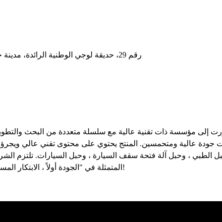
رقم 29، حديقة لوجي الوطنية الرائدة، مدينة جيباي، مقاطعة بينهاي، مدينة يانتشنغ، مقاطعة جيانغسو، الصين
ت جودة عالية ومتحمسين. المنتج يحتوي على محتوى تقني عالي ويجرؤ على 
حبل الطبي ، وحبل آلة فتحة سقف السيارة ، وحبل السيارات. تلتزم الشركة
المتمثلة في "الجودة أولاً ، الابتكار المستمر" لإرضاء العملاء بمنتجات عالية الجودة وخدمة ما بعد البيع المثالية!