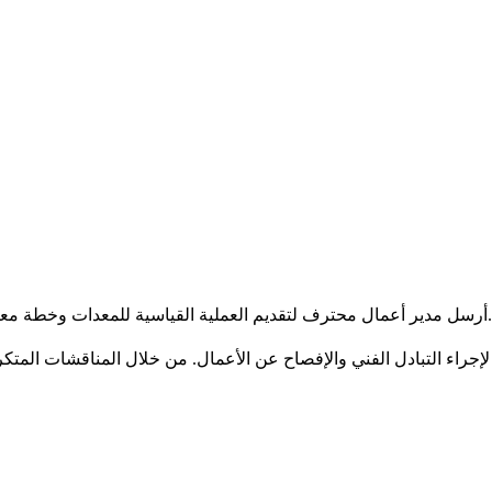
1. أرسل مدير أعمال محترف لتقديم العملية القياسية للمعدات وخطة معقولة للموافقة عليها ، وتقديم خصائص المنتج والوضع العام لمصنعنا.