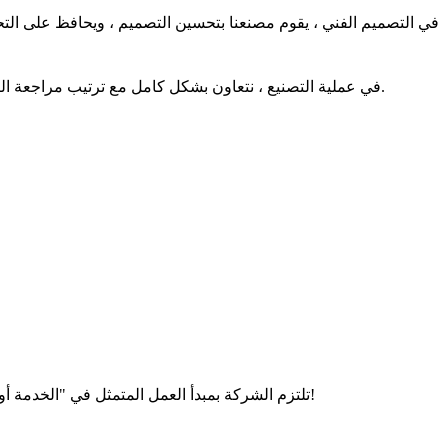
2. في عملية التصنيع ، نتعاون بشكل كامل مع ترتيب مراجعة الرسم ، والإشراف على المنتج ، والفحص والقبول ومراحل العمل الأخرى ، بحيث يمكن تنفيذ جميع الأعمال قبل شحن المنتج بطريقة منظمة.
تلتزم الشركة بمبدأ العمل المتمثل في "الخدمة أولاً ، العميل أولاً" وفلسفة العمل المتمثلة في "الجودة أولاً ، الابتكار المستمر" لإرضاء العملاء بمنتجات عالية الجودة وخدمة ما بعد البيع المثالية!