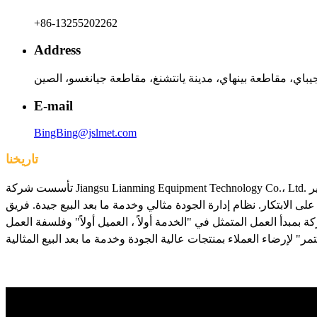
+86-13255202262
Address
E-mail
BingBing@jslmet.com
تاريخنا
تأسست شركة Jiangsu Lianming Equipment Technology Co.، Ltd. في عام 2019. وبدأت في تطوير وإنتاج 165-6 نماذج المعدات. لقد تطورت إلى مؤسسة ذات تقنية عالية مع سلسلة متعددة من البحث والتطوير
الابتكار. نظام إدارة الجودة مثالي وخدمة ما بعد البيع جيدة. فريق
 بمبدأ العمل المتمثل في "الخدمة أولاً ، العميل أولاً" وفلسفة العمل