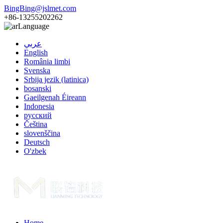
BingBing@jslmet.com
+86-13255202262
Language
عربي
English
România limbi
Svenska
Srbija jezik (latinica)
bosanski
Gaeilgenah Éireann
Indonesia
русский
Čeština
slovenščina
Deutsch
O'zbek
Home