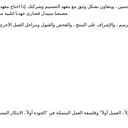
مصنعنا سيبذل قصارى جهدنا لتلبية متطلباتهم ، وسنبذل قصارى جهدنا للتنسيق والتعاون مع جميع الأطراف.