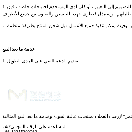
1. في التصميم الفني ، يقوم مصنعنا بتحسين التصميم ، ويحافظ على التحسين ، ويتعاون بشكل وثيق مع معهد التصميم وشركتك. إذا احتاج معهد التصميم إلى التغيير ، أو كان لدى المستخدم احتياجات خاصة ، فإن
خدمة ما بعد البيع
1. تقديم الدعم الفني على المدى الطويل.
المساعدة على الرقم المجاني
24/7
+86-13255202262