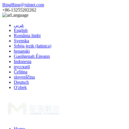
BingBing@jslmet.com
+86-13255202262
Language
عربي
English
România limbi
Svenska
Srbija jezik (latinica)
bosanski
Gaeilgenah Éireann
Indonesia
русский
Čeština
slovenščina
Deutsch
O'zbek
Home