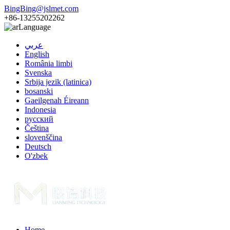
BingBing@jslmet.com
+86-13255202262
Language
عربي
English
România limbi
Svenska
Srbija jezik (latinica)
bosanski
Gaeilgenah Éireann
Indonesia
русский
Čeština
slovenščina
Deutsch
O'zbek
Home