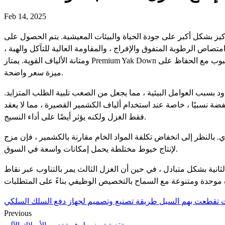
Feb 14, 2025
 على جودة الحياة والبيئات المعيشية. يتم الحصول على Yak Down من Yaks
ة ممتازة ، وامتصاص الرطوبة المتفوق والإفراج ، والمقاومة العالية للتآكل والهبة ،
ومتانة الألياف القوية. يمتاز Premium Yak Down بصراحة متوسط ​​قدره 19 ميكرومترًا ، مما يجعله نسيجًا مثاليًا للملابس الراقية. بالمقارنة مع الكشمير ، فإنه يوفر تآكلًا أفضل ومقاومة للحبوب مع الحفاظ على
ميزة سعر واضحة.
د بسبب العوامل البيئية ، مما يجعل من الصعب تلبية الطلب المتزايد.
ضة نسبيًا ، خاصة عند استخدام ألياف الكشمير القصيرة ، مما لا يعقد
فقط الغزل ولكنه يؤثر أيضًا على أداء النسيج.
فاض تكلفة المواد الخام مقارنة بالكشمير ، فإن مزج Yak dechromed مع الكشمير
لإنتاج خيوط مختلطة يحمل إمكانات واسعة في السوق.
لثانية بشكل متبادل ، في حين أن الغزل الثالث يمر بالتناوب عبر نقاط
ات تقطعت بهم السبل طريقة تصنيع وتصميم لجهاز دفع السلك السلكي
Previous