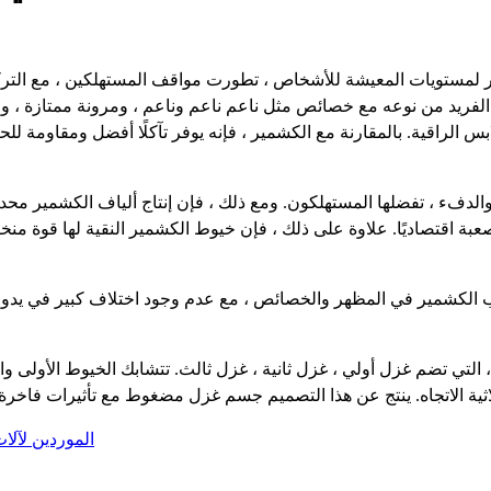
تويات المعيشة للأشخاص ، تطورت مواقف المستهلكين ، مع التركيز بشكل أكبر
3500 متر. يمنح المناخ المتجمد الفريد من نوعه مع خصائص مثل ناعم ناعم وناعم ، ومرون
والدفء ، تفضلها المستهلكون. ومع ذلك ، فإن إنتاج ألياف الكشمير محدو
عبة اقتصاديًا. علاوة على ذلك ، فإن خيوط الكشمير النقية لها قوة منخف
كشمير في المظهر والخصائص ، مع عدم وجود اختلاف كبير في يدوي. بالنظر إلى انخ
، التي تضم غزل أولي ، غزل ثانية ، غزل ثالث. تتشابك الخيوط الأولى وا
الموردين لآل