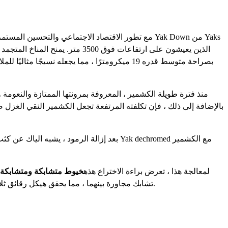
مع تطور الاقتصاد الاجتماعي والتحسين المستمر لمس
الذين يعيشون على ارتفاعات فوق 
منذ فترة طويلة الكشمير ، المعروفة بمرونتها الممتازة والنعومة 
بالإضافة إلى ذلك ، فإن تكلفته المرتفعة تجعل الكشمير النقي الغزل ص
بعد إزالة الرمود ، يشبه الياك عن كثب ال
لمعالجة هذا ، تعرض براءة الاختراع هذه
خيوط متشابكة ومتشابكة
تشابك مجاورة بينهما ، مما يحقق هيكل رقائق ثلاثية الاتجاه. ينتج عن هذا التصميم جسم غزل مضغوط مع تأثيرات فاخرة موحدة ومتنوعة مع السماح بالتخصيص الوظيفي بناءً على المتطلبات.