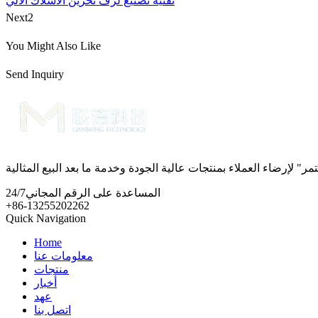
تقنية تصنيع لرف تخزين الأسلاك الآلي
Next2
You Might Also Like
Send Inquiry
المساعدة على الرقم المجاني
24/7
+86-13255202262
Quick Navigation
Home
معلومات عنا
منتجات
أخبار
عهد
اتصل بنا