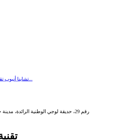
تشاينا أنبوب تقنية تصنيع الآلات لآلة الأسلاك النحاسية عالية السرعة والألومنيو...
رقم 29، حديقة لوجي الوطنية الرائدة، مدينة جيباي، مقاطعة بينهاي، مدينة يانتشنغ، مقاطعة جيانغسو، الصين
تقنية